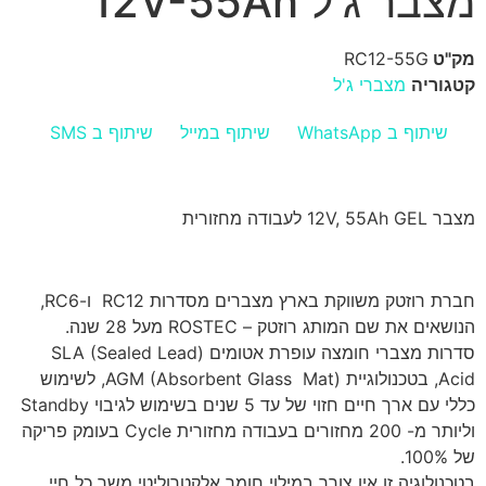
מצבר ג'ל 12V-55Ah
מק"ט
RC12-55G
קטגוריה
מצברי ג'ל
שיתוף ב WhatsApp
שיתוף במייל
שיתוף ב SMS
מצבר 12V, 55Ah GEL לעבודה מחזורית
חברת רוזטק משווקת בארץ מצברים מסדרות RC12 ו-RC6,
הנושאים את שם המותג רוזטק – ROSTEC מעל 28 שנה.
סדרות מצברי חומצה עופרת אטומים (SLA (Sealed Lead
Acid, בטכנולוגיית (AGM (Absorbent Glass Mat, לשימוש
כללי עם ארך חיים חזוי של עד 5 שנים בשימוש לגיבוי Standby
וליותר מ- 200 מחזורים בעבודה מחזורית Cycle בעומק פריקה
של 100%.
בטכנולוגיה זו אין צורך במילוי חומר אלקטרוליטי משך כל חיי