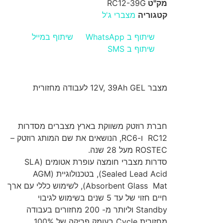
מק"ט
RC12-39G
קטגוריה
מצברי ג'ל
שיתוף ב WhatsApp
שיתוף במייל
שיתוף ב SMS
מצבר 12V, 39Ah GEL לעבודה מחזורית
חברת רוזטק משווקת בארץ מצברים מסדרות
RC12 ו-RC6, הנושאים את שם המותג רוזטק –
ROSTEC מעל 28 שנה.
סדרות מצברי חומצה עופרת אטומים (SLA
(Sealed Lead Acid, בטכנולוגיית (AGM
(Absorbent Glass Mat, לשימוש כללי עם ארך
חיים חזוי של עד 5 שנים בשימוש לגיבוי
Standby וליותר מ- 200 מחזורים בעבודה
מחזורית Cycle בעומק פריקה של 100%.